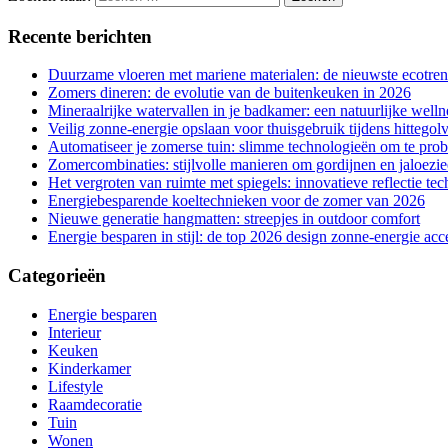
Recente berichten
Duurzame vloeren met mariene materialen: de nieuwste ecotre
Zomers dineren: de evolutie van de buitenkeuken in 2026
Mineraalrijke watervallen in je badkamer: een natuurlijke welln
Veilig zonne-energie opslaan voor thuisgebruik tijdens hittegol
Automatiseer je zomerse tuin: slimme technologieën om te pro
Zomercombinaties: stijlvolle manieren om gordijnen en jaloezi
Het vergroten van ruimte met spiegels: innovatieve reflectie te
Energiebesparende koeltechnieken voor de zomer van 2026
Nieuwe generatie hangmatten: streepjes in outdoor comfort
Energie besparen in stijl: de top 2026 design zonne-energie acc
Categorieën
Energie besparen
Interieur
Keuken
Kinderkamer
Lifestyle
Raamdecoratie
Tuin
Wonen