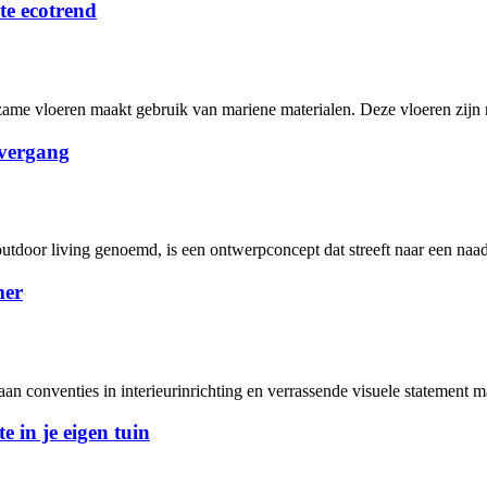
te ecotrend
me vloeren maakt gebruik van mariene materialen. Deze vloeren zijn n
overgang
door living genoemd, is een ontwerpconcept dat streeft naar een naad
mer
aan conventies in interieurinrichting en verrassende visuele statement m
in je eigen tuin