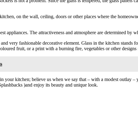
sockets is not a problem. Since the glass is tempered, the glass panels 
 kitchen, on the wall, ceiling, doors or other places where the homeowner
he best appliances. The attractiveness and atmosphere are determined by 
 and very fashionable decorative element. Glass in the kitchen stands f
loured fruit, or a print with a burning fire, vegetables or other designs 
s
in your kitchen; believe us when we say that – with a modest outlay – 
 Splashbacks )and enjoy its beauty and unique look.