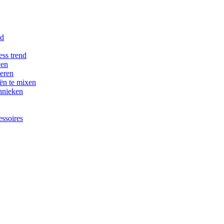
nd
ess trend
ven
beren
eën te mixen
chnieken
essoires