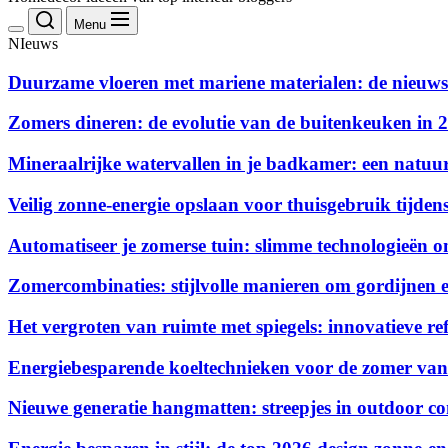
Menu
NIeuws
Duurzame vloeren met mariene materialen: de nieuws
Zomers dineren: de evolutie van de buitenkeuken in 
Mineraalrijke watervallen in je badkamer: een natuurl
Veilig zonne-energie opslaan voor thuisgebruik tijdens
Automatiseer je zomerse tuin: slimme technologieën o
Zomercombinaties: stijlvolle manieren om gordijnen e
Het vergroten van ruimte met spiegels: innovatieve ref
Energiebesparende koeltechnieken voor de zomer va
Nieuwe generatie hangmatten: streepjes in outdoor c