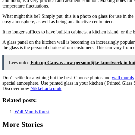
and hood, is a very practical and aesthetic solution. Making holes for 
temperature fluctuations.
What might this be? Simply put, this is a photo on glass for use in the
cosy atmosphere, as well as being an attractive centrepiece.
It no longer suffices to have built-in cabinets, a kitchen island, or t
A glass panel on the kitchen wall is becoming an increasingly popular
the glass is the personal choice of our customers. This can vary from co
Lees ook:
Foto op Canvas - uw persoonlijke kunstwerk in hui
Don’t settle for anything but the best. Choose photos and
wall murals
special atmosphere. Use printed glass in your kitchen ( Printed Glass
Discover now
Nikkel-art.co.uk
Related posts:
Wall Murals forest
More Stories