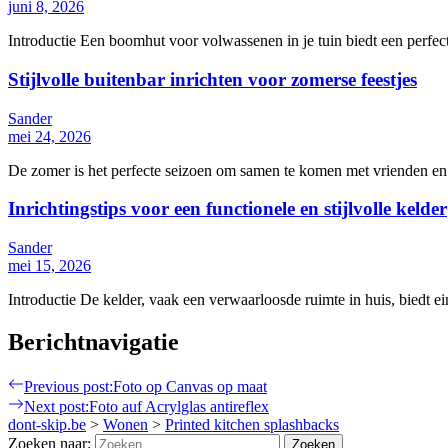
juni 8, 2026
Introductie Een boomhut voor volwassenen in je tuin biedt een perfect
Stijlvolle buitenbar inrichten voor zomerse feestjes
Sander
mei 24, 2026
De zomer is het perfecte seizoen om samen te komen met vrienden en fa
Inrichtingstips voor een functionele en stijlvolle kelder
Sander
mei 15, 2026
Introductie De kelder, vaak een verwaarloosde ruimte in huis, biedt 
Berichtnavigatie
Previous post:
Foto op Canvas op maat
Next post:
Foto auf Acrylglas antireflex
dont-skip.be
>
Wonen
>
Printed kitchen splashbacks
Zoeken naar: