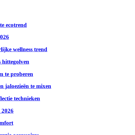
te ecotrend
2026
ijke wellness trend
 hittegolven
m te proberen
n jaloezieën te mixen
lectie technieken
n 2026
omfort