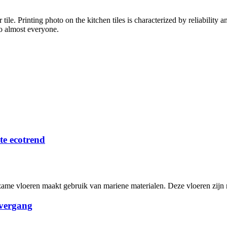
le. Printing photo on the kitchen tiles is characterized by reliability an
to almost everyone.
te ecotrend
me vloeren maakt gebruik van mariene materialen. Deze vloeren zijn n
overgang