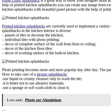
Photo Glass Splashback
is a great way to show your designer skills an
help of printed kitchen splashbacks you can create any image from extr
kitchen splashbacks with beautiful panel picture with the help of print
Printed kitchen splashbacks
are currently used to implement a variety 
splashbacks in the kitchen interior is diverse:
– panels of tiles to decorate the kitchen;
– individual tiles with photo printing;
– decor of complete surface of the wall from floor to ceiling;
– decor of the kitchen floor tiles;
– decor of working surface of the built-in kitchen.
Photo printing becomes more and more popular day after day. The pan
How to take care of a
picture splashbacks
-use liquid or creamy cleanser only to wash the tile;
-it is better not to use abrasive materials;
-use a sponge or soft wash-cloth to clean it;
Lees ook:
Photo sur Aluminium