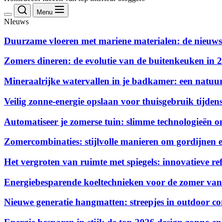
Menu
NIeuws
Duurzame vloeren met mariene materialen: de nieuws
Zomers dineren: de evolutie van de buitenkeuken in 
Mineraalrijke watervallen in je badkamer: een natuurl
Veilig zonne-energie opslaan voor thuisgebruik tijdens
Automatiseer je zomerse tuin: slimme technologieën o
Zomercombinaties: stijlvolle manieren om gordijnen e
Het vergroten van ruimte met spiegels: innovatieve ref
Energiebesparende koeltechnieken voor de zomer va
Nieuwe generatie hangmatten: streepjes in outdoor c