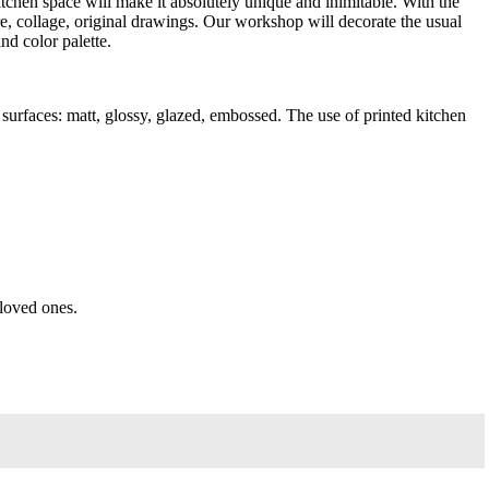
itchen space will make it absolutely unique and inimitable. With the
re, collage, original drawings. Our workshop will decorate the usual
nd color palette.
 surfaces: matt, glossy, glazed, embossed. The use of printed kitchen
loved ones.