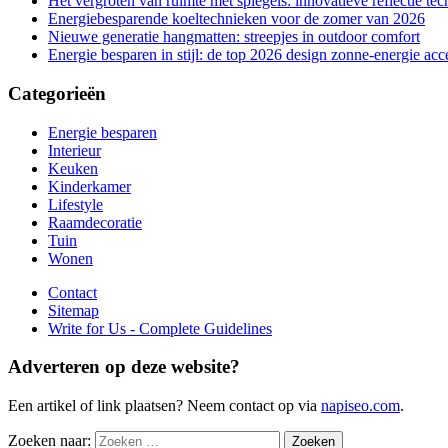
Het vergroten van ruimte met spiegels: innovatieve reflectie te
Energiebesparende koeltechnieken voor de zomer van 2026
Nieuwe generatie hangmatten: streepjes in outdoor comfort
Energie besparen in stijl: de top 2026 design zonne-energie acc
Categorieën
Energie besparen
Interieur
Keuken
Kinderkamer
Lifestyle
Raamdecoratie
Tuin
Wonen
Contact
Sitemap
Write for Us - Complete Guidelines
Adverteren op deze website?
Een artikel of link plaatsen? Neem contact op via
napiseo.com
.
Zoeken naar: