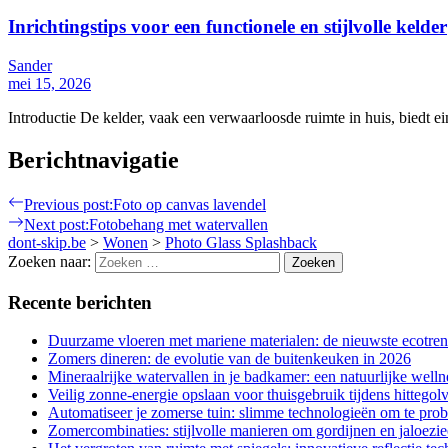
Inrichtingstips voor een functionele en stijlvolle kelder
Sander
mei 15, 2026
Introductie De kelder, vaak een verwaarloosde ruimte in huis, biedt 
Berichtnavigatie
Previous post:
Foto op canvas lavendel
Next post:
Fotobehang met watervallen
dont-skip.be
>
Wonen
>
Photo Glass Splashback
Zoeken naar:
Recente berichten
Duurzame vloeren met mariene materialen: de nieuwste ecotre
Zomers dineren: de evolutie van de buitenkeuken in 2026
Mineraalrijke watervallen in je badkamer: een natuurlijke welln
Veilig zonne-energie opslaan voor thuisgebruik tijdens hittegol
Automatiseer je zomerse tuin: slimme technologieën om te pro
Zomercombinaties: stijlvolle manieren om gordijnen en jaloezi