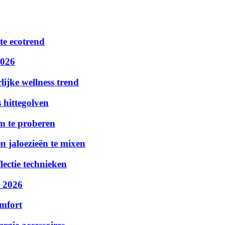
te ecotrend
2026
ijke wellness trend
 hittegolven
m te proberen
n jaloezieën te mixen
lectie technieken
n 2026
omfort