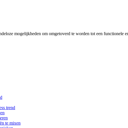
eindeloze mogelijkheden om omgetoverd te worden tot een functionele en
nd
ess trend
ven
beren
eën te mixen