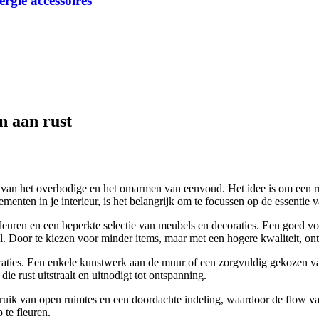
ergie accessoires
n aan rust
van het overbodige en het omarmen van eenvoud. Het idee is om een ruimt
menten in je interieur, is het belangrijk om te focussen op de essentie 
 kleuren en een beperkte selectie van meubels en decoraties. Een goed 
 Door te kiezen voor minder items, maar met een hogere kwaliteit, onts
coraties. Een enkele kunstwerk aan de muur of een zorgvuldig gekozen v
e rust uitstraalt en uitnodigt tot ontspanning.
uik van open ruimtes en een doordachte indeling, waardoor de flow van
te fleuren.