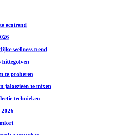
te ecotrend
2026
ijke wellness trend
 hittegolven
m te proberen
n jaloezieën te mixen
lectie technieken
n 2026
omfort