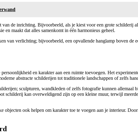
hterwand
an de inrichting. Bijvoorbeeld, als je kiest voor een grote schilderij a
sie en maakt dat alles samenkomt in één harmonieus geheel.
n van verlichting; bijvoorbeeld, een opvallende hanglamp boven de eett
ie persoonlijkheid en karakter aan een ruimte toevoegen. Het experiment
 moderne abstracte schilderijen tot traditionele landschappen of zelfs 
 schilderijen; sculpturen, wandkleden of zelfs fotografie kunnen allemaal
oot schilderij kan overweldigend zijn op een kleine muur, terwijl meer
objecten ook helpen om karakter toe te voegen aan je interieur. Door de
rd