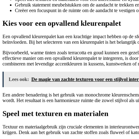
Gebruik statement meubelstukken om de aandacht te trekken en 
Creëer een focuspunt in de ruimte om de aandacht te vestigen o
Kies voor een opvallend kleurenpalet
Een opvallend kleurenpalet kan een krachtige impact hebben op de sfe
beïnvloeden. Bij het selecteren van een kleurenpalet is het belangri
Bijvoorbeeld, warme tinten zoals terracotta en goud kunnen een gezell
effectieve manier om een opvallend kleurenpalet te integreren, is door
combineren met levendige accentkleuren in kussens, kunstwerken of 
Lees ook:
De magie van zachte texturen voor een stijlvol inter
Een andere benadering is het gebruik van monochrome kleurenschema’s,
wordt. Het resultaat is een harmonieuze ruimte die zowel stijlvol als 
Speel met texturen en materialen
Textuur en materiaalgebruik zijn cruciale elementen in interieurontw
krijgen. Denk aan het gebruik van zachte stoffen zoals fluweel of kat