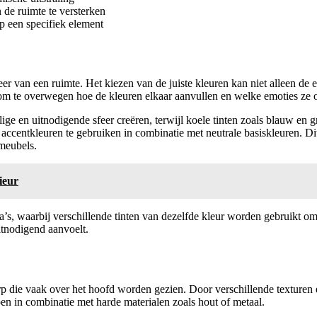
de ruimte te versterken
p een specifiek element
er van een ruimte. Het kiezen van de juiste kleuren kan niet alleen de
jk om te overwegen hoe de kleuren elkaar aanvullen en welke emoties ze
ige en uitnodigende sfeer creëren, terwijl koele tinten zoals blauw en 
 accentkleuren te gebruiken in combinatie met neutrale basiskleuren. Dit 
meubels.
ieur
 waarbij verschillende tinten van dezelfde kleur worden gebruikt om d
uitnodigend aanvoelt.
erp die vaak over het hoofd worden gezien. Door verschillende texturen
oen in combinatie met harde materialen zoals hout of metaal.