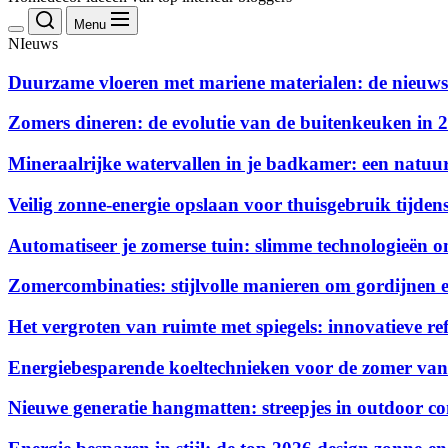
Menu
NIeuws
Duurzame vloeren met mariene materialen: de nieuws
Zomers dineren: de evolutie van de buitenkeuken in 
Mineraalrijke watervallen in je badkamer: een natuurl
Veilig zonne-energie opslaan voor thuisgebruik tijdens
Automatiseer je zomerse tuin: slimme technologieën o
Zomercombinaties: stijlvolle manieren om gordijnen e
Het vergroten van ruimte met spiegels: innovatieve ref
Energiebesparende koeltechnieken voor de zomer va
Nieuwe generatie hangmatten: streepjes in outdoor c