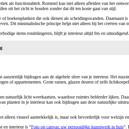
iek als functionaliteit. Rommel kan niet alleen afleiden van het ontwe
uit het zicht te houden zonder dat dit ten koste gaat van stijl.
of boekenplanken die ook dienen als scheidingswanden. Daarnaast is het
leven. Dit minimalistische principe helpt niet alleen bij het creëren va
bodige items rondslingeren, blijft je interieur altijd fris en uitnodigend
ng
an aanzienlijk bijdragen aan de algehele sfeer van je interieur. Het maxi
ningen of appartementen. Grote ramen, glazen deuren of zelfs lichtkoepe
 natuurlijk licht weerkaatsen, waardoor ruimtes helderder lijken. Daar
van planten in je interieur kan ook bijdragen aan deze natuurlijke uitstr
alleen visueel aantrekkelijk is, maar ook bevorderlijk voor welzijn en 
t en interieur is “
Foto op canvas: uw persoonlijke kunstwerk in huis
“. 