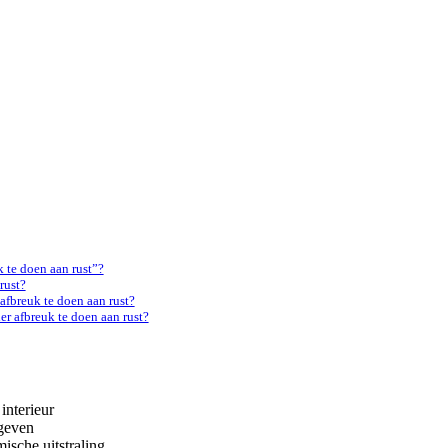
 te doen aan rust”?
rust?
afbreuk te doen aan rust?
r afbreuk te doen aan rust?
interieur
 geven
ische uitstraling