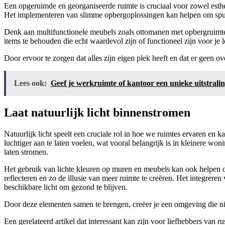
Een opgeruimde en georganiseerde ruimte is cruciaal voor zowel esthet
Het implementeren van slimme opbergoplossingen kan helpen om spullen 
Denk aan multifunctionele meubels zoals ottomanen met opbergruimte 
items te behouden die echt waardevol zijn of functioneel zijn voor je 
Door ervoor te zorgen dat alles zijn eigen plek heeft en dat er geen over
Lees ook:
Geef je werkruimte of kantoor een unieke uitstrali
Laat natuurlijk licht binnenstromen
Natuurlijk licht speelt een cruciale rol in hoe we ruimtes ervaren en k
luchtiger aan te laten voelen, wat vooral belangrijk is in kleinere wo
laten stromen.
Het gebruik van lichte kleuren op muren en meubels kan ook helpen om
reflecteren en zo de illusie van meer ruimte te creëren. Het integreren 
beschikbare licht om gezond te blijven.
Door deze elementen samen te brengen, creëer je een omgeving die niet 
Een gerelateerd artikel dat interessant kan zijn voor liefhebbers van rus