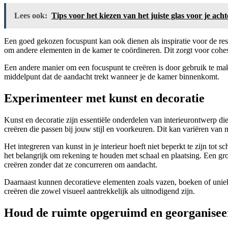
Lees ook:
Tips voor het kiezen van het juiste glas voor je ac
Een goed gekozen focuspunt kan ook dienen als inspiratie voor de rest v
om andere elementen in de kamer te coördineren. Dit zorgt voor cohe
Een andere manier om een focuspunt te creëren is door gebruik te make
middelpunt dat de aandacht trekt wanneer je de kamer binnenkomt.
Experimenteer met kunst en decoratie
Kunst en decoratie zijn essentiële onderdelen van interieurontwerp d
creëren die passen bij jouw stijl en voorkeuren. Dit kan variëren van
Het integreren van kunst in je interieur hoeft niet beperkt te zijn tot
het belangrijk om rekening te houden met schaal en plaatsing. Een gr
creëren zonder dat ze concurreren om aandacht.
Daarnaast kunnen decoratieve elementen zoals vazen, boeken of unieke 
creëren die zowel visueel aantrekkelijk als uitnodigend zijn.
Houd de ruimte opgeruimd en georganisee