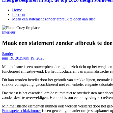
Energie besparen in stijl: de top 2026 design zonne-en
Home
Interieur
Maak een statement zonder afbreuk te doen aan rust
Interieur
Maak een statement zonder afbreuk te doe
Sander
juni 19, 2025
juni 19, 2025
Minimalisme is een ontwerpbenadering die zich richt op het weglaten 
functioneel en rustgevend. Bij het introduceren van minimalistische ele
Dit kan worden bereikt door het gebruik van strakke lijnen, neutrale
strakke vormgeving, gecombineerd met een enkele, elegante salontafel.
Daarnaast is het essentieel om de ruimte niet te overbelasten met de
zonder deze te overweldigen. Het doel is om een omgeving te creëren di
Minimalistische elementen kunnen ook worden versterkt door het gebr
Fototapete schlafzimmer
is een geweldige manier om je slaapkamer op 