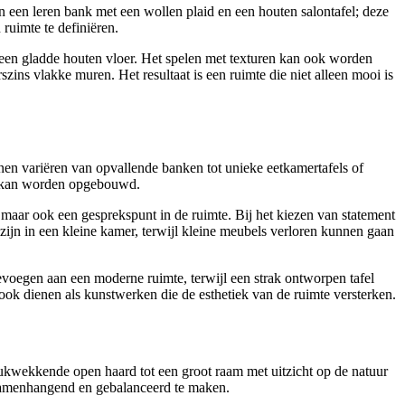
n een leren bank met een wollen plaid en een houten salontafel; deze
ruimte te definiëren.
 een gladde houten vloer. Het spelen met texturen kan ook worden
ins vlakke muren. Het resultaat is een ruimte die niet alleen mooi is
nen variëren van opvallende banken tot unieke eetkamertafels of
en kan worden opgebouwd.
g, maar ook een gesprekspunt in de ruimte. Bij het kiezen van statement
ijn in een kleine kamer, terwijl kleine meubels verloren kunnen gaan
oevoegen aan een moderne ruimte, terwijl een strak ontworpen tafel
r ook dienen als kunstwerken die de esthetiek van de ruimte versterken.
drukwekkende open haard tot een groot raam met uitzicht op de natuur
 samenhangend en gebalanceerd te maken.