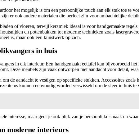
aardoor het mogelijk is om een persoonlijke touch aan elk stuk toe te v
jn er ook andere materialen die perfect zijn voor ambachtelijke detail
laden of vloeren, terwijl keramiek ideaal is voor handgemaakte tegels
 houtsnijden en pottenbakken tot moderne technieken zoals lasergravere
oneel is, maar ook een kunstwerk op zich.
likvangers in huis
ngers in elk interieur. Een handgemaakt eettafel kan bijvoorbeeld het
t. Deze meubels zijn vaak ontworpen met aandacht voor detail, waardoo
n om de aandacht te vestigen op specifieke stukken. Accessoires zoal
 Deze items kunnen eenvoudig worden verwisseld om de sfeer in huis te 
isuele interesse, maar geef je ook blijk van je persoonlijke smaak en w
an moderne interieurs