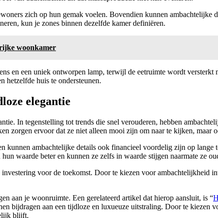
bewoners zich op hun gemak voelen. Bovendien kunnen ambachtelijke det
ineren, kun je zones binnen dezelfde kamer definiëren.
rrijke woonkamer
s en een uniek ontworpen lamp, terwijl de eetruimte wordt versterkt 
en hetzelfde huis te ondersteunen.
dloze elegantie
gantie. In tegenstelling tot trends die snel verouderen, hebben ambachte
en zorgen ervoor dat ze niet alleen mooi zijn om naar te kijken, maar o
n kunnen ambachtelijke details ook financieel voordelig zijn op lange t
n hun waarde beter en kunnen ze zelfs in waarde stijgen naarmate ze o
e investering voor de toekomst. Door te kiezen voor ambachtelijkheid i
en aan je woonruimte. Een gerelateerd artikel dat hierop aansluit, is “
H
ijdragen aan een tijdloze en luxueuze uitstraling. Door te kiezen vo
jk blijft.