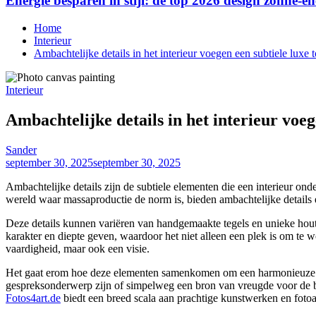
Energie besparen in stijl: de top 2026 design zonne-en
Home
Interieur
Ambachtelijke details in het interieur voegen een subtiele luxe 
Interieur
Ambachtelijke details in het interieur voeg
Sander
september 30, 2025
september 30, 2025
Ambachtelijke details zijn de subtiele elementen die een interieur o
wereld waar massaproductie de norm is, bieden ambachtelijke details 
Deze details kunnen variëren van handgemaakte tegels en unieke hout
karakter en diepte geven, waardoor het niet alleen een plek is om te
vaardigheid, maar ook een visie.
Het gaat erom hoe deze elementen samenkomen om een harmonieuze en 
gespreksonderwerp zijn of simpelweg een bron van vreugde voor de bew
Fotos4art.de
biedt een breed scala aan prachtige kunstwerken en foto