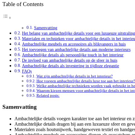
Table of Contents
Samenvatting
Het belang van ambachtelijke details voor een luxueuze uitstraling
Materialen en technieken voor ambachtelijke details in het interie
Ambachtelijke meubels en accessoires als blikvangers in huis
Het toevoegen van ambachtelijke details aan moderne interieurs
Ambachtelijke details als persoonlijke touch in het interieur
De invloed van ambachtelijke details op de sfeer in huis
Ambachtelijke details als investering in tijdloze elegantie
FAQs
Wat zijn ambachtelijke details in het interieur?
Hoe voegen ambachtelijke details luxe toe aan het interieur
Welke ambachtelijke technieken worden vaak gebruikt in het
Waarom kiezen mensen voor ambachtelijke details in het int
Related posts:
Samenvatting
Ambachtelijke details voegen karakter toe aan het interieur en z
Ambachtelijke details dragen bij aan een luxueuze sfeer en geve
Materialen zoals houtsnijwerk, handgeweven textiel en handgeschi
Ambachtelijke meubels en accessoires dienen als eyecatchers e