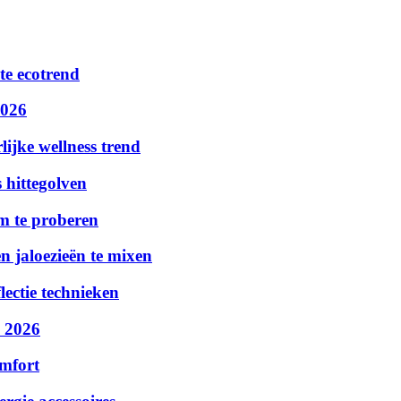
te ecotrend
2026
ijke wellness trend
 hittegolven
m te proberen
n jaloezieën te mixen
lectie technieken
n 2026
omfort