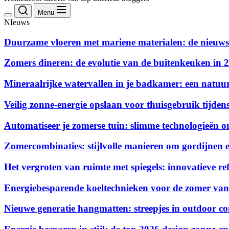
Menu
NIeuws
Duurzame vloeren met mariene materialen: de nieuws
Zomers dineren: de evolutie van de buitenkeuken in 
Mineraalrijke watervallen in je badkamer: een natuurl
Veilig zonne-energie opslaan voor thuisgebruik tijdens
Automatiseer je zomerse tuin: slimme technologieën o
Zomercombinaties: stijlvolle manieren om gordijnen e
Het vergroten van ruimte met spiegels: innovatieve ref
Energiebesparende koeltechnieken voor de zomer va
Nieuwe generatie hangmatten: streepjes in outdoor c