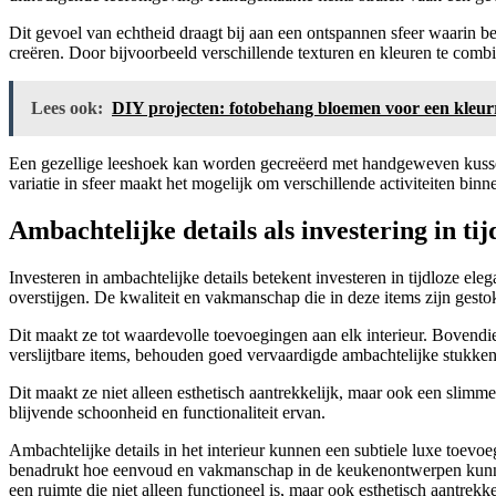
Dit gevoel van echtheid draagt bij aan een ontspannen sfeer waarin 
creëren. Door bijvoorbeeld verschillende texturen en kleuren te comb
Lees ook:
DIY projecten: fotobehang bloemen voor een kleu
Een gezellige leeshoek kan worden gecreëerd met handgeweven kussen
variatie in sfeer maakt het mogelijk om verschillende activiteiten binn
Ambachtelijke details als investering in tij
Investeren in ambachtelijke details betekent investeren in tijdloze ele
overstijgen. De kwaliteit en vakmanschap die in deze items zijn gestok
Dit maakt ze tot waardevolle toevoegingen aan elk interieur. Bovendie
verslijtbare items, behouden goed vervaardigde ambachtelijke stukke
Dit maakt ze niet alleen esthetisch aantrekkelijk, maar ook een slimm
blijvende schoonheid en functionaliteit ervan.
Ambachtelijke details in het interieur kunnen een subtiele luxe toevoeg
benadrukt hoe eenvoud en vakmanschap in de keukenontwerpen kunnen b
een ruimte die niet alleen functioneel is, maar ook esthetisch aantrekkeli