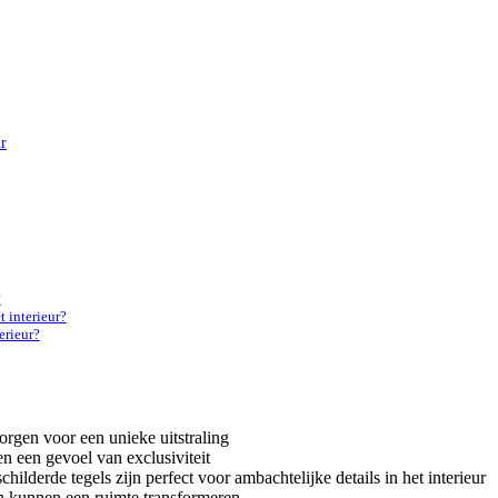
ur
?
 interieur?
erieur?
orgen voor een unieke uitstraling
n een gevoel van exclusiviteit
lderde tegels zijn perfect voor ambachtelijke details in het interieur
n kunnen een ruimte transformeren