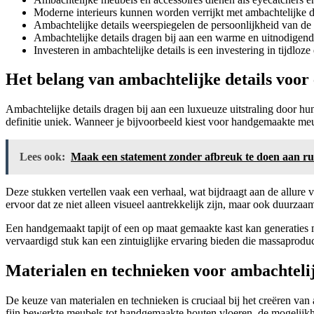
Moderne interieurs kunnen worden verrijkt met ambachtelijke 
Ambachtelijke details weerspiegelen de persoonlijkheid van de 
Ambachtelijke details dragen bij aan een warme en uitnodigende
Investeren in ambachtelijke details is een investering in tijdlo
Het belang van ambachtelijke details voor 
Ambachtelijke details dragen bij aan een luxueuze uitstraling door hun
definitie uniek. Wanneer je bijvoorbeeld kiest voor handgemaakte meube
Lees ook:
Maak een statement zonder afbreuk te doen aan ru
Deze stukken vertellen vaak een verhaal, wat bijdraagt aan de allure 
ervoor dat ze niet alleen visueel aantrekkelijk zijn, maar ook duurzaa
Een handgemaakt tapijt of een op maat gemaakte kast kan generaties me
vervaardigd stuk kan een zintuiglijke ervaring bieden die massaproduc
Materialen en technieken voor ambachtelijk
De keuze van materialen en technieken is cruciaal bij het creëren van a
fijn bewerkte meubels tot handgemaakte houten vloeren, de mogelijkh