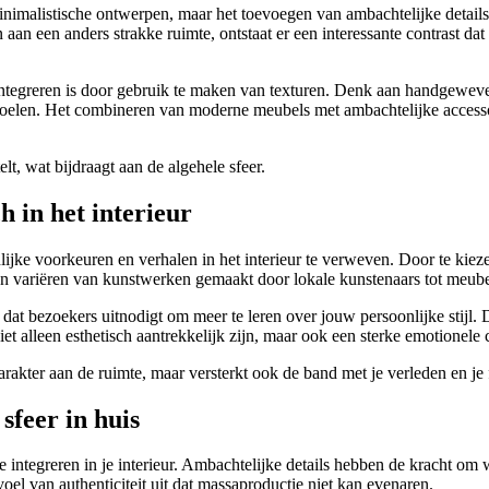
nimalistische ontwerpen, maar het toevoegen van ambachtelijke details
n een anders strakke ruimte, ontstaat er een interessante contrast dat
integreren is door gebruik te maken van texturen. Denk aan handgeweven
elen. Het combineren van moderne meubels met ambachtelijke accessoire
lt, wat bijdraagt aan de algehele sfeer.
h in het interieur
ijke voorkeuren en verhalen in het interieur te verweven. Door te kiez
kan variëren van kunstwerken gemaakt door lokale kunstenaars tot meubel
 dat bezoekers uitnodigt om meer te leren over jouw persoonlijke stijl
et alleen esthetisch aantrekkelijk zijn, maar ook een sterke emotionele 
 karakter aan de ruimte, maar versterkt ook de band met je verleden en je
sfeer in huis
te integreren in je interieur. Ambachtelijke details hebben de kracht om 
l van authenticiteit uit dat massaproductie niet kan evenaren.