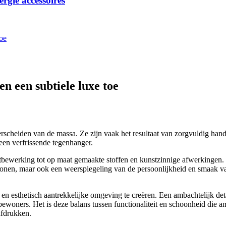
ergie accessoires
toe
en een subtiele luxe toe
nderscheiden van de massa. Ze zijn vaak het resultaat van zorgvuldig ha
een verfrissende tegenhanger.
bewerking tot op maat gemaakte stoffen en kunstzinnige afwerkingen. H
 wonen, maar ook een weerspiegeling van de persoonlijkheid en smaak va
esthetisch aantrekkelijke omgeving te creëren. Een ambachtelijk deta
oners. Het is deze balans tussen functionaliteit en schoonheid die am
afdrukken.