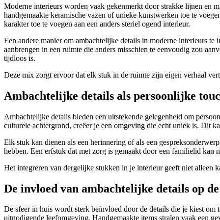
Moderne interieurs worden vaak gekenmerkt door strakke lijnen en mi
handgemaakte keramische vazen of unieke kunstwerken toe te voegen aa
karakter toe te voegen aan een anders steriel ogend interieur.
Een andere manier om ambachtelijke details in moderne interieurs te 
aanbrengen in een ruimte die anders misschien te eenvoudig zou aanvo
tijdloos is.
Deze mix zorgt ervoor dat elk stuk in de ruimte zijn eigen verhaal verte
Ambachtelijke details als persoonlijke touc
Ambachtelijke details bieden een uitstekende gelegenheid om persoonl
culturele achtergrond, creëer je een omgeving die echt uniek is. Dit 
Elk stuk kan dienen als een herinnering of als een gespreksonderwerp
hebben. Een erfstuk dat met zorg is gemaakt door een familielid kan ni
Het integreren van dergelijke stukken in je interieur geeft niet alleen
De invloed van ambachtelijke details op de 
De sfeer in huis wordt sterk beïnvloed door de details die je kiest om 
uitnodigende leefomgeving. Handgemaakte items stralen vaak een gevoe