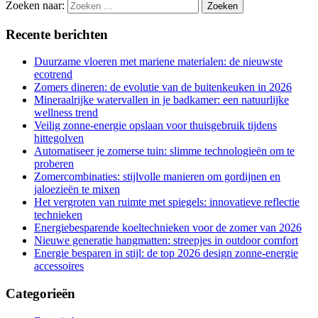
Zoeken naar:
Recente berichten
Duurzame vloeren met mariene materialen: de nieuwste
ecotrend
Zomers dineren: de evolutie van de buitenkeuken in 2026
Mineraalrijke watervallen in je badkamer: een natuurlijke
wellness trend
Veilig zonne-energie opslaan voor thuisgebruik tijdens
hittegolven
Automatiseer je zomerse tuin: slimme technologieën om te
proberen
Zomercombinaties: stijlvolle manieren om gordijnen en
jaloezieën te mixen
Het vergroten van ruimte met spiegels: innovatieve reflectie
technieken
Energiebesparende koeltechnieken voor de zomer van 2026
Nieuwe generatie hangmatten: streepjes in outdoor comfort
Energie besparen in stijl: de top 2026 design zonne-energie
accessoires
Categorieën