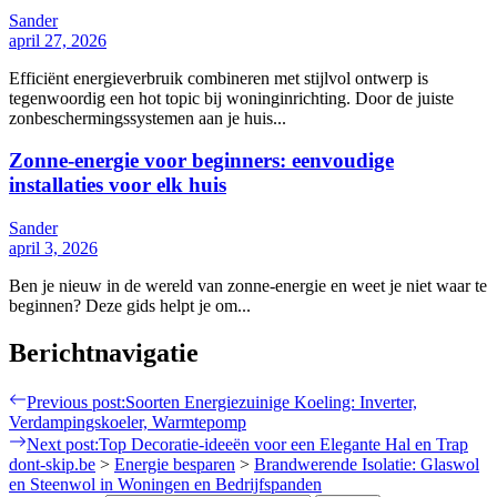
Sander
april 27, 2026
Efficiënt energieverbruik combineren met stijlvol ontwerp is
tegenwoordig een hot topic bij woninginrichting. Door de juiste
zonbeschermingssystemen aan je huis...
Zonne-energie voor beginners: eenvoudige
installaties voor elk huis
Sander
april 3, 2026
Ben je nieuw in de wereld van zonne-energie en weet je niet waar te
beginnen? Deze gids helpt je om...
Berichtnavigatie
Previous post:
Soorten Energiezuinige Koeling: Inverter,
Verdampingskoeler, Warmtepomp
Next post:
Top Decoratie-ideeën voor een Elegante Hal en Trap
dont-skip.be
>
Energie besparen
>
Brandwerende Isolatie: Glaswol
en Steenwol in Woningen en Bedrijfspanden