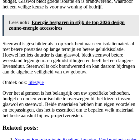
budget. Glaswol biedt goede isolatie en is brandwerend, waardoor
het een veilige keuze is voor uw woning of bedrijf.
Lees ook:
Energie besparen in stijl: de top 2026 design
zonne-energie accessoires
Steenwol is geschikter als u op zoek bent naar een isolatiemateriaal
met betere prestaties op lange termijn en betere geluidsisolatie.
Hoewel het iets duurder is dan glaswol, biedt steenwol betere
weerstand tegen geur- en geluidstrillingen en heeft het een langere
levensduur. Steenwol is ook brandwerend en kan daarom bijdragen
aan de algehele veiligheid van uw gebouw.
Ontdek ook:
lifestyle
Over het algemeen is het belangrijk om uw specifieke behoeften,
budget en doelen voor isolatie te overwegen bij het kiezen tussen
glaswol en steenwol. Beide materialen hebben hun eigen voordelen
en toepassingen, dus het is essentieel om te bepalen welk materiaal
het beste aansluit bij uw projectvereisten.
Related posts:
Soorten Energiezuinige Koeling: Inverter, Verdampingskoeler,