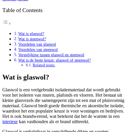
Table of Contents
Wat is glaswol?
Wat is steenwol?
Voordelen van glaswol
Voordelen van steenwol
Vergelijking tussen glaswol en steenwol
Wat is de beste keuze: glaswol of steenwol?
Related posts:
Wat is glaswol?
Glaswol is een veelgebruikt isolatiemateriaal dat wordt gebruikt
voor het isoleren van muren, plafonds en vloeren. Het bestaat uit
kleine glasvezels die samengeperst zijn tot een mat of pluisvormig
materiaal. Glaswol biedt goede thermische en akoestische isolatie,
waardoor het een populaire keuze is voor woningen en bedrijven.
Het is ook brandwerend, wat betekent dat het de warmte in een
interieur
kan vasthouden als er brand uitbreekt.
Glaswol is verkrijgbaar in verschillende diktes en soorten,